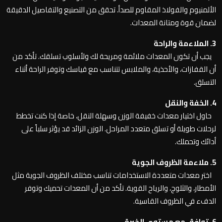
الألمنيوم والفولاذ المقاوم للصدأ. تحقق من التصنيع والتفاصيل الدقيقة
لضمان قوة ومتانة المعدات.
3. الملاءمة والراحة
يجب أن تكون المعدات ملائمة ومريحة لك ولأسلوب تسلقك. تأكد من
أن القفازات، والأحذية، والملابس تتناسب مع قياسك وتوفر الراحة أثناء
التسلق.
4. الخفة والنقل
حاول اختيار معدات خفيفة الوزن وسهلة النقل، خاصة إذا كنت تخطط
لرحلات طويلة أو تسلق متعدد المراحل. الوزن الزائد قد يؤثر سلباً على
أدائك وتحملك.
5. ملاءمة الظروف الجوية
اختر معدات متعددة الاستخدامات تناسب مختلف الظروف الجوية مثل
الأمطار، والثلوج، والرياح القوية. تأكد من أن المعدات تحميك وتوفر
الدفء في الظروف القاسية.
6. توافق مع مستوى الخبرة