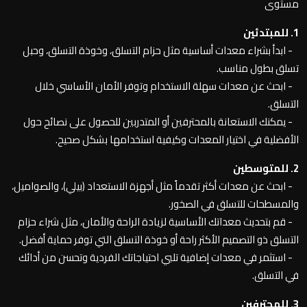
مستوى
1. للمبتدئين
- ابدأ بشراء معدات أساسية مثل حزام التسلق، وخوذة التسلق، وحبل
تسلق بطول مناسب.
- ابحث عن معدات سهلة الاستخدام وتوفر الأمان الأساسي خلال
التسلق.
- يمكنك الاستعانة بالمحترفين أو المتدربين للحصول على نصائح حول
الأفضلية في اختيار المعدات وكيفية استخدامها بشكل صحيح.
2. للمتوسطين
- ابحث عن معدات أكثر تقدماً مثل أجهزة الاستعداد (بيلي)، والصواميل،
والمسطحات للتسلق في الصخور.
- قم بتحديث معداتك الأساسية لزيادة الراحة والأمان، مثل شراء حزام
التسلق ذو التصميم الأكثر راحة أو خوذة التسلق التي توفر حماية أفضل.
- استثمر في معدات إضافية تلبي احتياجاتك الفردية وتحسن من أدائك
في التسلق.
3. للمحترفين