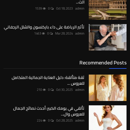
الث...
1539
0
Oct 18, 2023
admin
تأثير الرياضة على داء باركنسون والشلل الرجفاني
1463
0
Mar 28, 2024
admin
Recommended Posts
ثقة متألقة: دليل العناية الجمالية المتكامل
للعروس ...
210
0
Oct 30, 2025
admin
تألقي في يومك الكبير: أحدث نصائح الجمال
للعروس وال...
224
0
Oct 28, 2025
admin