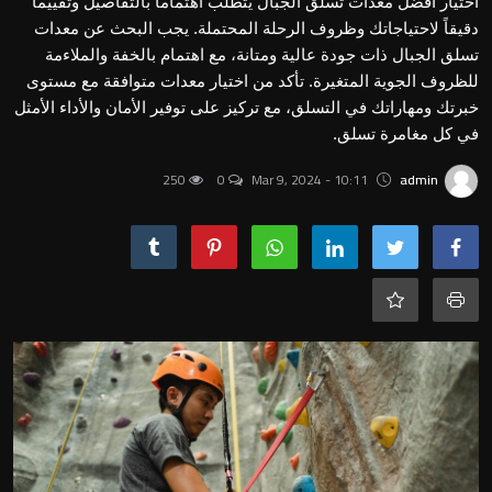
اختيار أفضل معدات تسلق الجبال يتطلب اهتماماً بالتفاصيل وتقييماً
الرياضة
دقيقاً لاحتياجاتك وظروف الرحلة المحتملة. يجب البحث عن معدات
تسلق الجبال ذات جودة عالية ومتانة، مع اهتمام بالخفة والملاءمة
السفر والثقافات
للظروف الجوية المتغيرة. تأكد من اختيار معدات متوافقة مع مستوى
خبرتك ومهاراتك في التسلق، مع تركيز على توفير الأمان والأداء الأمثل
التطوير الشخصي
في كل مغامرة تسلق.
التغذية
250
0
Mar 9, 2024 - 10:11
admin
عالم الحيوان والطيور
الفنون والآداب
Gallery
العربية