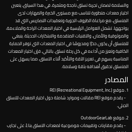
والسلامة لضمان تجربة تسلق ناجحة ومثمرة. في هذا السياق، يتعين
اختيار معدات متطورة تتناسب مع مستوى الخبرة والمهارات لدى
المتسلق، مع مراعاة الظروف الجوية وتعقيدات التضاريس التي قد
يواجهها. تشمل العوامل الرئيسية في اختيار المعدات الراحة والملاءمة،
والموثوقية والأمان، والتقنيات المتقدمة والابتكارات الحديثة. ينبغي
للمتسلق أن يكون حذرًا ومدروسًا في اختيار المعدات التي توفر الحماية
الكافية وتعزز من أداءه في كل رحلة تسلق. بالتالي، فإن اختيار المعدات
المناسبة يسهم في تعزيز الثقة والتأكيد أثناء التسلق، مما يسهل على
المتسلق تحقيق أهدافه بثقة وسلامة.
المصادر
1. موقع REI (Recreational Equipment, Inc.)
- يقدم موقع REI مقالات وموارد شاملة حول اختيار المعدات للتسلق
الجبلي.
2. موقع OutdoorGearLab
- يقدم مقارنات وتقييمات موضوعية لمعدات التسلق بناءً على تجارب