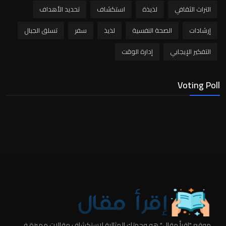
التراث الثقافي
لذيذة
استكشاف
تحديد الأهداف
إرشادات
الصحة النفسية
لذيذ
سفر
تسلق الجبال
التفكير الإيجابي
إدارة الوقت
Voting Poll
موقع "إقرأ مقال" هو وجهتك المثالية لاستكشاف مقالات مميزة في