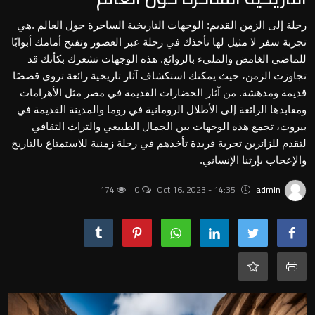
عالم الحيوان والطيور
رحلة إلى الزمن القديم: الوجهات التاريخية الساحرة حول العالم .هي
تجربة سفر لا مثيل لها تأخذك في رحلة عبر العصور وتفتح أمامك أبوابًا
الفنون والآداب
للماضي الغامض والمليء بالروائع. هذه الوجهات تشعرك بكأنك قد
تجاوزت الزمن، حيث يمكنك استكشاف آثار تاريخية رائعة تروي قصصًا
الأعمال والاقتصاد
قديمة ومدهشة. من آثار الحضارات القديمة في مصر مثل الأهرامات
التكنولوجيا والعلوم
ومعابدها الرائعة إلى الأطلال الرومانية في روما والمدينة القديمة في
بيروت، تجمع هذه الوجهات بين الجمال الطبيعي والتراث الثقافي
Contact
لتقدم للزائرين تجربة فريدة تأخذهم في رحلة زمنية للاستمتاع بالتاريخ
والإعجاب بإرثنا الإنساني.
الأسرة والعلاقات
174
0
Oct 16, 2023 - 14:35
admin
Gallery
العربية