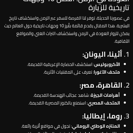
تاريخية للزيارة
في عصورنا الحديثة، توفر لنا الفرصة للسفر عبر الزمن واستكشاف تاريخ
البشرية. هذا المقال يقدم قائمة بأبرز 10 وجهات تاريخية حول العالم حيث
يمكن للزوار العودة في الزمن واستكشاف التراث الغني والمواقع
الثقافية.
1.
أثينا، اليونان:
الأكروبوليس
: استكشف الحضارة الإغريقية القديمة.
متحف الآغورا
: تعرف على المقتنيات الأثرية.
2.
القاهرة، مصر:
أهرامات الجيزة
: شاهد عجائب الهندسة القديمة.
المتحف المصري
: استمتع بالكنوز المصرية القديمة.
3.
روما، إيطاليا:
المنتزه الوطني الروماني
: تجول في مواقع أثرية رائعة.