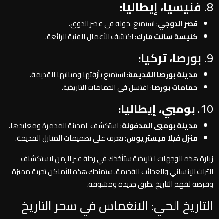
8.
فنيسيا، إيطاليا:
قصر الدوجي
: استمتع بجولة في قصر الدوق.
كنيسة سانت مارك
: اكتشف الأعمال الفنية الرائعة.
9.
بورصا، تركيا:
مدينة بورصا القديمة
: استمتع بأزقتها ومبانيها القديمة.
حمامات بورصا
: اغتسل في الحمامات التاريخية.
10.
بومبي، إيطاليا:
مدينة بومبي المدفونة
: استكشف المدينة المدمرة ومعابدها.
منزل فيلا ميستريوس
: تعرف على تصميمات المنازل القديمة.
زيارة هذه الوجهات التاريخية ستأخذك في رحلة عبر الزمن لاستكشاف
التراث الإنساني والعجائب القديمة. ستمنحك هذه الأماكن تجربة مميزة
وفرصة لفهم التاريخ بطرق جديدة ومشوقة.
التاريخ الحي: الانغماس في سحر التاريخ