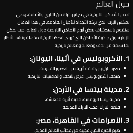
حول العالم
تحمل الأماكن التاريخية في طياتها ثراءً من التاريخ والثقافة، وهي
تعكس الإرث الذي تركه الأجداد للأجيال القادمة. في هذا المقال،
سنقوم باستكشاف بعض أروع الأماكن التاريخية حول العالم، حيث يمكن
للزوار تذوق جاذبية الأماكن التي تروي قصصًا تاريخية مذهلة وتشد الأنظار
بما تضمه من تحف ومعابد ومعالم تاريخية.
1. الأكروبوليس في أثينا، اليونان:
معبد بارثينون: تحفة أثرية من العصور القديمة.
متحف الأكروبوليس: عرض للتحف والمقتنيات التاريخية.
2. مدينة بيتسا في الأردن:
مدينة بيتسا الرومانية: مدينة أثرية مدهشة.
قلعة البتراء: عجب البتراء القديمة.
3. الأهرامات في القاهرة، مصر:
هرم الجيزة الكبير: عجيبة من عجائب العالم القديم.