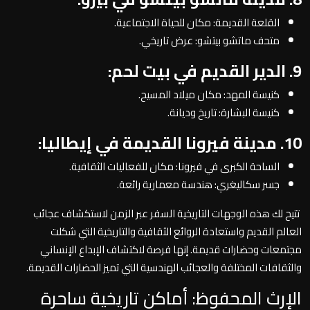
القلعة القديمة: مكان للحياة الاجتماعية.
متحف ماتشو بيتشو: عرض تاريخي.
9. الدير القديم في بيت لحم:
كنيسة المهد: مكان ميلاد المسيح.
كنيسة البشارة: تاريخ وديانة.
10. مدينة فيرونا القديمة في إيطاليا:
الساحة الكبرى في فيرونا: مكان للفعاليات الثقافية.
جسر سكاليغري: هندسة معمارية رائعة.
تتيح لك هذه الوجهات التاريخية السفر عبر الزمن لاستكشاف عجائب
العالم القديم واستعادة الروائع الثقافية والتاريخية التي شكلت
مجتمعات وحضارات قديمة. إنها فرصة لاكتشاف الإبداع الإنساني
والثقافات المختلفة والعجائب الهندسية التي تميز الحضارات القديمة.
الإرث المحفوظ: أماكن تاريخية ساحرة