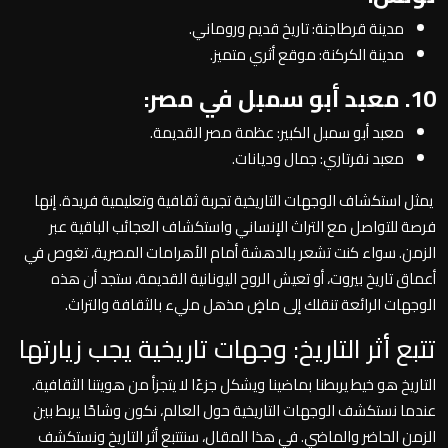
مدينة قرطاجنة: تاريخ قديم وروماني.
مدينة الكركنة: موقع أثري متميز.
10. معبد أبو سمبل في مصر:
معبد أبو سمبل الكبير: عظمة مصر القديمة.
معبد نفرتاري: جمال وديانات
.
يمثل استكشاف الوجهات التاريخية تجربة ثقافية وتعليمية فريدة. إنها
فرصة للتواصل مع التراث الإنساني واستكشاف العجائب الباقية عبر
الزمن. سواء كنت تشعر بالدهشة أمام الأهرامات المصرية، تغوص في
أعماق تاريخ بيروت، أو تعيش الروح اليونانية القديمة، ستجد أن هذه
الوجهات الرائعة تنقلك إلى ماضٍ مذهل مليء بالثقافة والتراث.
تتبع أثر التاريخ: وجهات تاريخية يجب زيارتها
التاريخ هو خيط يربطنا بماضينا ويشكل جزءًا لا يتجزأ من هويتنا الثقافية.
عندما نستكشف الوجهات التاريخية حول العالم، نكون وشاحًا يربط بين
الزمن الحاضر والماضي. في هذا المقال، سنتتبع أثر التاريخ ونستكشف