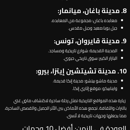
8. مدينة باغان، ميانمار:
معابده باغان: مجموعة من المعابده.
جبل بوبا:معبد وجبل مقدس.
9. مدينة قايروان، تونس:
المدينة القديمة: شوارع تاريخية ومساجد.
البازار الكبير: سوق تاريخي حيوي.
10. مدينة تشيتشين إيتزا، بيرو:
مدينة ماشو بيتشو: مدينة إنكا قديمة.
واينابيكو: موقع إثاري إنكا.
زيارة هذه المواقع التاريخية تمثل رحلة ساحرة لاكتشاف ماضٍ غني
بالتراث والثقافة. تجمع هذه الأماكن بين الأثر الجميل والقصص الساحرة،
مما يجعلها وجهات تاريخية لا تُنسى.
العودة في الزمن: أفضل 10 وجهات