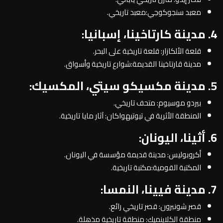
معبد سنجوكوجي:معبد تاريخي.
4. مدينة كارتاخينا، إسبانيا:
قلعة الألكازار: قلعة تاريخية على البحر.
مدينة قارتاخينا القديمة:شوارع تاريخية وأسواق.
5. مدينة مكسيكو سيتي، المكسيك:
بيردو موسيوم: متحف تاريخي.
المنطقة الأثرية في تيوتيهواكان: آثار مايا تاريخية.
6. أثينا، اليونان:
أكروبوليس: مدينة قديمة مؤسسة في اليونان.
المكتبة القومية:مكتبة تاريخية.
7. مدينة فيينا، النمسا:
قصر شونبرون: قصر تاريخي رائع.
منطقة الكلاينميك: منطقة تاريخية مذهلة.