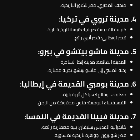
متحف المصري: مقر للكنوز التاريخية.
4. مدينة تروي في تركيا:
كنيسة القديسة صوفيا: كنيسة تاريخية بارزة.
قصر توبكابي: قصر أثري رائع.
5. مدينة ماشو بيتشو في بيرو:
المدينة الضائعة: مدينة إنكا الساحرة.
رحلة المشي إلى ماشو بيتشو: تجربة ممتازة.
6. مدينة بومبي القديمة في إيطاليا:
معابدها وفللها: هياكل أثرية بارزة.
الفسيفساء البومبية: فنون محفوظة من الزمن.
7. مدينة فيينا القديمة في النمسا:
كاتدرائية القديس ستيفان: بنية معمارية رائعة.
قصر شونبرون: جوهرة تاريخية نمساوية.