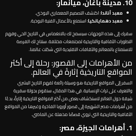
10. مدينة باغان، ميانمار:
معبد أناندا
: اكتشف التصميم المعماري البوذي.
معبد دهمايانكيا
: استمتع بالأعمال الفنية البوذية.
سفرك إلى هذه الوجهات سيسمح لك بالانغماس في التاريخ الحي وفهم
التطورات الثقافية والتاريخية لمجتمعات مختلفة. ستتاح لك الفرصة
للاستمتاع بالمعالم والثقافات التقليدية التي شكلت عالمنا.
من الأهرامات إلى القصور: رحلة إلى أكثر
المواقع التاريخية إثارةً في العالم.
السفر إلى المواقع التاريخية هو وسيلة رائعة لفهم التاريخ البشري
والتعرف على تراث الإنسانية. في هذا المقال، سنقوم بجولة سفرية
شيقة حول العالم لاستكشاف بعض من أكثر المواقع التاريخية إثارةً، بدءًا
من أهرامات مصر الشهيرة إلى قصور أوروبا الفاخرة وغيرها من المواقع
الثقافية والتاريخية التي تروي قصصًا مذهلة عن الماضي.
1. أهرامات الجيزة، مصر: