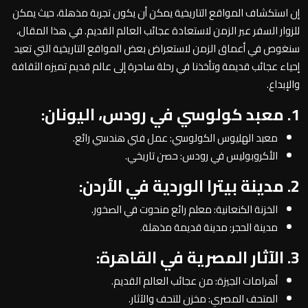
إن استكشاف المواقع التاريخية يمكن أن يكون تجربة مذهلة، حيث يمكن
للزوار السفر عبر الزمن لاستعادة عجائب العالم القديم. في هذا المقال،
سنغوص في أعماق الزمن لاستعراض بعض المواقع التاريخية التي تعيد
إحياء عجائب قديمة وتأخذنا في رحلة ساحرة إلى عالم قديم تميزه الثقافة
والإبداع.
1. معبد كولوسي في رودس، اليونان:
معبد الهليوس الكولوسي: عمل فني هندسي رائع.
الأكروبوليس في رودس: حصن تاريخي.
2. مدينة بيترا الوردية في الأردن:
الخزنة الكنعانية: معلم رائع منحوت في الصخور.
مدينة الحجر: مدينة قديمة مذهلة.
3. الآثار المصرية في القاهرة:
أهرامات الجيزة: من عجائب العالم القديم.
المتحف المصري: مخزن للتحف والآثار.