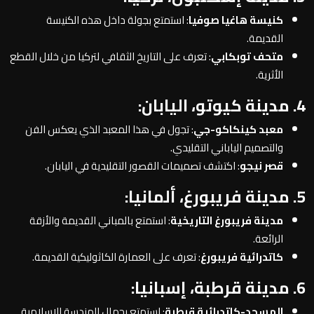
كنيسة هاغيا صوفيا
: استمتع بجولة داخل هذه الكنيسة
القديمة.
متحف توبكابي
: تعرف على التاريخ الثقافي لتركيا من خلال القطع
الأثرية.
4. مدينة كيوتو، اليابان:
معبد كينكاكو-جي
: تجول في هذا المعبد الذي يعكس الفن
والتصميم الياباني التقليدي.
قصر نيجو
: اكتشف تصميمات القصور التقليدية في اليابان.
5. مدينة فريبورغ، ألمانيا:
مدينة فريبورغ التاريخية
: استمتع بالمباني القديمة والأزقة
الرائعة.
كاتدرائية فريبورغ
: تعرف على العمارة الكاثوليكية القديمة.
6. مدينة قرطبة، إسبانيا:
المسجد-كاتدرائية قرطبة
: استمتع بجمال الهندسة الإسلامية