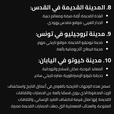
8. المدينة القديمة في القدس:
البلدة القديمة: أزقة ضيقة ومعالم دينية.
الجدار الغربي: موقع مقدس يهودي.
9. مدينة تروجيليو في تونس:
مدينة تروجيليو القديمة: موقع تاريخي مهم.
مدينة قرطاج: آثار رومانية رائعة.
10. مدينة كيوتو في اليابان:
المعابد البوذية: مكان للسلام والروحانية.
حديقة كيوتو الإمبراطورية: منتزه تاريخي ساحر.
تسمح هذه الوجهات التاريخية بالغوص في أعماق التاريخ واستكشاف
الإرث المحفوظ الذي يروي قصصًا رائعة عن الحضارات والثقافات
القديمة. إنها تمثل فرصة لاكتشاف التفرد الإنساني، والثقافات
المتنوعة، والعجائب المعمارية التي جعلت الحضارات القديمة مميزة.