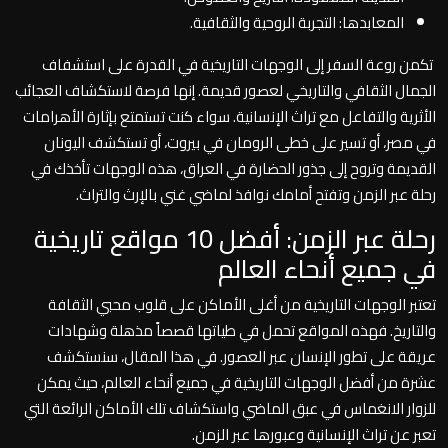
المعابدها: التجربة الروحية والثقافية.
تكمن روعة السفر إلى الوجهات التاريخية في القدرة على استشفاف
الجمال الثقافي والتاريخي لعصور قديمة. إنها فرصة لاستكشاف العجائب
الأثرية والتفاعل مع تراث الإنسانية. سواء كنت تستمتع بإثارة الأهرامات
في مصر، أو تسير على خطى الرومان في بيروت، أو تستكشف اليونان
القديمة وتروح إلى جذور الحضارة في العراق، هذه الوجهات تأخذك في
رحلة عبر الزمن وتفتح أمامك نوافذ لماضي غني بالإرث والتراث.
رحلة عبر الزمن: أفضل 10 مواقع تاريخية
في جميع أنحاء العالم
تعتبر الوجهات التاريخية من أغلى الأماكن على قلوب محبي الثقافة
والتاريخ. فهذه المواقع تحمل في طياتها قصصاً مذهلة وشهادات
عريقة على تطور الإنسان عبر العصور. في هذا المقال، سنستكشف
عشرة من أفضل الوجهات التاريخية في جميع أنحاء العالم، حيث يمكن
للزوار الانغماس في عبق الماضي واستكشاف تلك الأماكن الرائعة التي
تعبر عن تراث الإنسانية وعبورها عبر الزمن.