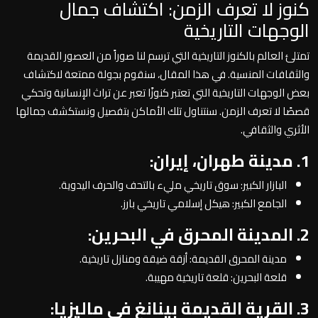
كنوز لا تعرف الزمن: اكتشاف جمال
الوجهات التاريخية
تمتلئ العالم بالكنوز التاريخية التي ترسم لنا صوراً من العصور القديمة
والثقافات المنسية. في هذا المقال، سنقوم بجولة ممتعة لاكتشاف
بعض الوجهات التاريخية التي تعتبر كنوزًا تعبر عن تراث الإنسانية وتحكي
قصصًا لا تعرف الزمن. سنتناول تلك الأماكن بتفصيل ونستكشف جمالها
الأثري والثقافي.
1. مدينة طهران، إيران:
البازار الكبير: سوق تاريخي مليء بالتحف والحرف اليدوية.
الجامع الكبير: هيكل إسلامي تاريخي بارز.
2. المدينة المحرق في البحرين:
مدينة المحرق القديمة: أزقة ضيقة ومنازل تاريخية.
قلعة البحرين: قلعة تاريخية مهيبة.
3. القرية القديمة بينانغ في ماليزيا: