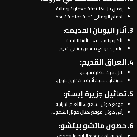
رومان بازيليكا: تحفة معمارية رومانية.
الحمام الروماني: تجربة حمامية فريدة.
3. آثار اليونان القديمة:
الأكروبوليس: معبد لأثينا الزئبقية.
ديلفي: موقع مقدس يوناني قديم.
4. العراق القديم:
بابل: مركز حضارة سومر.
مدينة أور: مدينة أثرية ذات تاريخ طويل.
5. تماثيل جزيرة إيستر:
موقع موئل الشعوب: الألغام البازلتية.
رأس موئل: موقع تمثال موئل الشعوب.
6. حصون ماتشو بيتشو:
المدينة المفقودة: التاريخ والغموض.