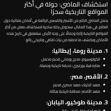
استكشاف الماضي: جولة في أكثر
المواقع التاريخية سحرًا
يحمل الماضي الكثير من الأسرار والقصص الرائعة في أماكن متناثرة حول
العالم. في هذا المقال، سنخوض رحلة ساحرة لاستكشاف بعض من أكثر
المواقع التاريخية إثارة وجمالًا على وجه الأرض. سنتعمق في تاريخ هذه
الأماكن ونكتشف ما تحمله من تراث ثقافي وتاريخي رائع.
1. مدينة روما، إيطاليا:
الكولوسيوم: مدرج روماني قديم مذهل.
منتزه فيلا بورغيزي: حديقة تاريخية وجميلة.
2. الأقصر، مصر:
معبد الكرنك: معبد مصري قديم.
معبد الأقصر: منطقة تاريخية هائلة.
3. مدينة طوكيو، اليابان:
قصر إيدو: منزل تاريخي ياباني.