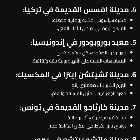
4. مدينة إفسس القديمة في تركيا:
مكتبة سيلسوس: مكتبة رومانية مذهلة.
المسرح الروماني: مكان للأداء الفني.
5. معبد بوروبودور في إندونيسيا:
بوروبودور الضخم: هيكل بوذي مذهل.
المعابدهات المبنية على الأنهار: روعة بيئية وثقافية.
6. مدينة تشيتشن إيتزا في المكسيك:
الهرم الكبير: بناء معماري رائع.
معبد الجغرافيين: تمثيل للفلسفة والعلم.
7. مدينة كارثاجو القديمة في تونس:
مدينة قرطاج: موقع آثار رومانية.
بوندي بيزو القرطاجي: مكان استراحة مميز.
8. مدينة ماتشو بيتشو في بيرو: