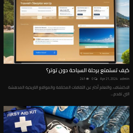
عالم الحيوان والطيور
الفنون والآداب
الأعمال والاقتصاد
التكنولوجيا والعلوم
Contact
كيف تستمتع برحلة السياحة دون توتر؟
الأسرة والعلاقات
241
0
Apr 21, 2024
admin
Gallery
الاكتشاف، والتعلم أكثر عن الثقافات المختلفة والمواقع التاريخية المدهشة
التي تقدم...
العربية