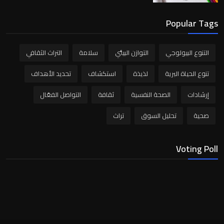
Popular Tags
التنوع البيولوجي
التوازن البيئي
سلامة
التراث الثقافي
تنوع الحياة البرية
لذيذة
استكشاف
تحديد الأهداف
إرشادات
الصحة النفسية
ثقافة
التواصل الفعّال
صحية
تحليل السوق
تراث
Voting Poll