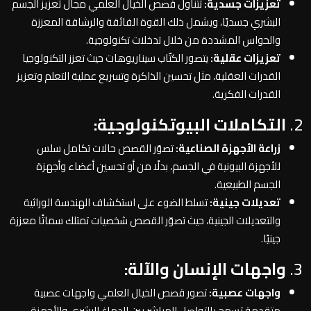
تعزيزات جسدية:
تتناول قصص الخيال العلمي مجال تعزيز الجسم
البشري جسديًا، ويشمل ذلك القوة الفائقة والرشاقة المعززة
والحواس المشددة من خلال تدخلات تكنولوجية.
تعزيزات عقلية:
يتصور الكتّاب سيناريوهات حيث تعزز التكنولوجيا
القدرات العقلية، مثل تحسين الذاكرة وتسريع عملية التعلم وتعزيز
القدرات الفكرية.
2.
التكاملات البيوتكنولوجية:
زراعة الأجهزة الصناعية:
تصوّر القصص حالات تكامل سلس
للأجهزة البيونية في الجسم، بدلًا من أو تحسين أعضاء وأجهزة
الجسم الطبيعية.
تعديلات جينية:
تسلط الضوء على استكشاف الهندسة الوراثية
والتعديلات الجينية، حيث تصوّر القصص شخصيات تمتلك سماتًا معززة
جينيًا.
3.
واجهات الإنسان والآلة:
واجهات عصبية:
تصور قصص الخيال العلمي واجهات عصبية
متقدمة تسمح بالتواصل المباشر بين الدماغ البشري والأجهزة