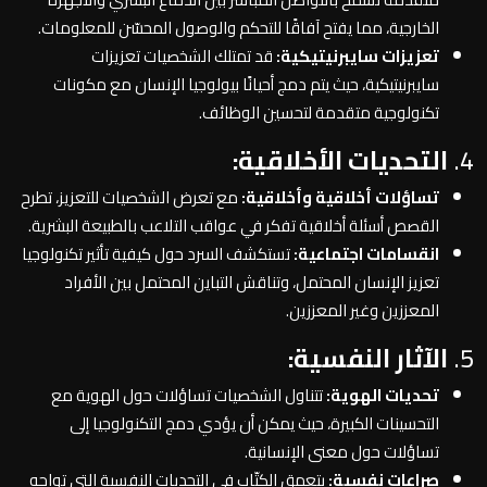
الخارجية، مما يفتح آفاقًا للتحكم والوصول المحسّن للمعلومات.
تعزيزات سايبرنيتيكية:
قد تمتلك الشخصيات تعزيزات
سايبرنيتيكية، حيث يتم دمج أحيانًا بيولوجيا الإنسان مع مكونات
تكنولوجية متقدمة لتحسين الوظائف.
4.
التحديات الأخلاقية:
تساؤلات أخلاقية وأخلاقية:
مع تعرض الشخصيات للتعزيز، تطرح
القصص أسئلة أخلاقية تفكر في عواقب التلاعب بالطبيعة البشرية.
انقسامات اجتماعية:
تستكشف السرد حول كيفية تأثير تكنولوجيا
تعزيز الإنسان المحتمل، وتناقش التباين المحتمل بين الأفراد
المعززين وغير المعززين.
5.
الآثار النفسية:
تحديات الهوية:
تتناول الشخصيات تساؤلات حول الهوية مع
التحسينات الكبيرة، حيث يمكن أن يؤدي دمج التكنولوجيا إلى
تساؤلات حول معنى الإنسانية.
صراعات نفسية:
يتعمق الكتّاب في التحديات النفسية التي تواجه