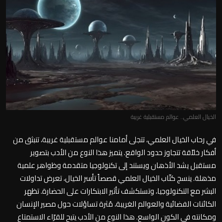
الخيال العلمي.. عوالم مستقبلية غريبة
في رحاب الخيال العلمي، تتجلى أمامنا عوالم مستقبلية غريبة، تنبثق من
أفكار خلاّقة تتجاوز حدود الواقع. يتميز هذا النوع من الأدب بتصوير
مستقبل يشد الأذهان ويستند إلى تكنولوجيا متقدمة وظواهر علمية
مذهلة. ينسج كتّاب الخيال العلمي قصصاً تأسر الخيال، تعرض تداولات
البشر مع التكنولوجيا، وتستكشف تأثير الابتكارات على الحضارة. تظهر
الكائنات الفضائية والعوالم الغريبة، مُثرة تساؤلات حول مصير الإنسان
ومكانته في الكون الواسع. هذا النوع من الأدب يتيح للقرّاء الاستمتاع