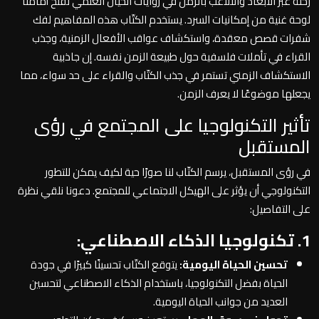
رحلة عبر الأبعاد والتلاعب بالزمن في روايات الخيال العلمي تفتح أمامنا
لوحة غنية من إمكانيات السرد. يستخدم الكتّاب هذه المفاهيم لفك
شفرات قصص معقدة، واستكشاف عواقب الأفعال الزمنية، وجذب
القراء في تأملات فلسفية حول طبيعة الزمن نفسه. إن جاذبية
الاستكشاف الزمني تستمر في جذب الكتّاب والقراء على حد سواء، مما
يجعلها موضوعًا لا يعرف الزمن.
تأثير التكنولوجيا على المجتمع في رؤى
المستقبل
في رؤى المستقبل، يرسم الكتّاب لنا صورًا حية لكيف يمكن للتطور
التكنولوجي أن يؤثر على الهيكل الاجتماعي للمجتمع. دعونا نلقي نظرة
على التفاصيل:
1. تكنولوجيا الذكاء الاصطناعي:
تحسين الحياة اليومية:
يتوقع الكتّاب تحسينًا كبيرًا في جودة
الحياة بفضل التكنولوجيا، باستخدام الذكاء الاصطناعي لتحسين
العديد من جوانب الحياة اليومية.