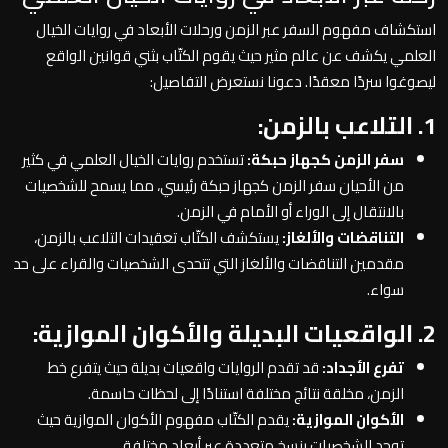
استكشاف مفهوم السفر عبر الزمن ورحلات الأبعاد في روايات الخيال
العلمي يكشف عن عالم مثير حيث يقوم الكتّاب بثني قوانين الواقع
ليصوغوا سردًا معقدًا. دعونا نستعرض التفاصيل:
1. التلاعب بالزمن:
سفر الزمن كجهاز حبكة:
تستخدم روايات الخيال العلمي في كثير
من الأحيان سفر الزمن كجهاز حبكة رئيسي، مما يسمح للشخصيات
بالانتقال إلى الوراء أو الأمام في الزمن.
التناقضات والألغاز:
يستكشف الكتّاب تعقيدات التلاعب بالزمن،
مقدمين التناقضات والألغاز التي تتحدى الشخصيات والقراء على حد
سواء.
2. الواقعيات البديلة والأكوان الموازية:
تفرع الأجداد:
قد تقدم الروايات واقعيات بديلة حيث يتفرع خط
الزمن، مخلقة نتائج مختلفة استنادًا إلى لحظات حاسمة.
الأكوان الموازية:
يقدم الكتّاب مفهوم الأكوان الموازية حيث
توجد الشخصيات بنسخ متعددة عبر أبعاد مختلفة.