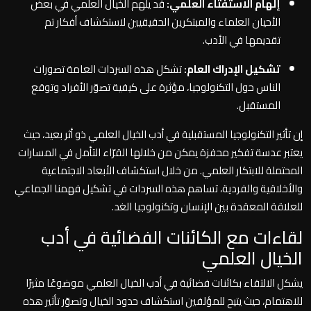
إلهام الاستفتاء العلمي:
قد يلهم الخيال العلمي في بعض
الأحيان العلماء والمبتكرين الحقيقيين لاستكشاف أفكار تم
تقديمها في الأدب.
تشكيل الإدراك العام:
تشكل هذه السردات العامة تصورات
الناس حول التكنولوجيا، مؤثرة على كيفية تصوّر الأفراد وتوقع
المستقبل.
إن تأثير التكنولوجيا المستقبلية في أدب الخيال العلمي ذو أثر بعيد، حيث
يعتبر عدسة تفكير محفزة يمكن من خلالها القرّاء التأمل في المسارات
المحتملة للابتكار العلمي. من خلال استكشاف الأبعاد الاجتماعية
والأخلاقية والفردية، تساهم هذه السردات في تشكيل فهمنا الجماعي
للعلاقة المعقدة بين الإنسان وتكنولوجيا الغد.
لقاءات مع الكائنات الفضائية في أدب
الخيال العلمي
يشكل الالتقاء بكائنات فضائية في أدب الخيال العلمي موضوعًا مثيرًا
للاهتمام، حيث يتيح للمؤلفين استكشاف حدود الخيال وتصوّر تأثير هذه