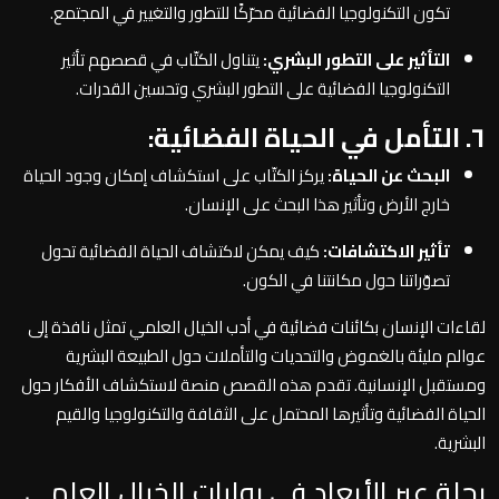
تكون التكنولوجيا الفضائية محرّكًا للتطور والتغيير في المجتمع.
التأثير على التطور البشري:
يتناول الكتّاب في قصصهم تأثير
التكنولوجيا الفضائية على التطور البشري وتحسين القدرات.
٦. التأمل في الحياة الفضائية:
البحث عن الحياة:
يركز الكتّاب على استكشاف إمكان وجود الحياة
خارج الأرض وتأثير هذا البحث على الإنسان.
تأثير الاكتشافات:
كيف يمكن لاكتشاف الحياة الفضائية تحول
تصوّراتنا حول مكانتنا في الكون.
لقاءات الإنسان بكائنات فضائية في أدب الخيال العلمي تمثل نافذة إلى
عوالم مليئة بالغموض والتحديات والتأملات حول الطبيعة البشرية
ومستقبل الإنسانية. تقدم هذه القصص منصة لاستكشاف الأفكار حول
الحياة الفضائية وتأثيرها المحتمل على الثقافة والتكنولوجيا والقيم
البشرية.
رحلة عبر الأبعاد في روايات الخيال العلمي