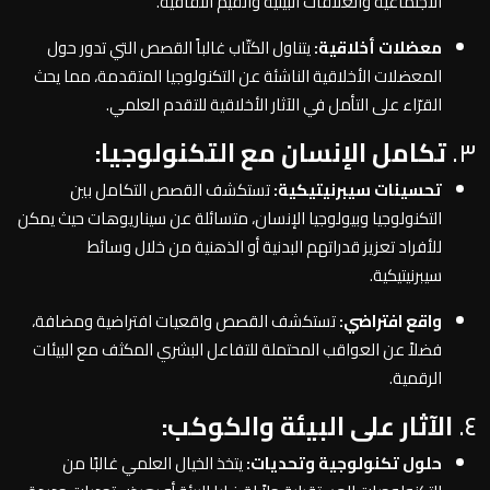
الاجتماعية والعلاقات البينية والقيم الثقافية.
معضلات أخلاقية:
يتناول الكتّاب غالباً القصص التي تدور حول
المعضلات الأخلاقية الناشئة عن التكنولوجيا المتقدمة، مما يحث
القرّاء على التأمل في الآثار الأخلاقية للتقدم العلمي.
٣.
تكامل الإنسان مع التكنولوجيا:
تحسينات سيبرنيتيكية:
تستكشف القصص التكامل بين
التكنولوجيا وبيولوجيا الإنسان، متسائلة عن سيناريوهات حيث يمكن
للأفراد تعزيز قدراتهم البدنية أو الذهنية من خلال وسائط
سيبرنيتيكية.
واقع افتراضي:
تستكشف القصص واقعيات افتراضية ومضافة،
فضلاً عن العواقب المحتملة للتفاعل البشري المكثف مع البيئات
الرقمية.
٤.
الآثار على البيئة والكوكب:
حلول تكنولوجية وتحديات:
يتخذ الخيال العلمي غالبًا من