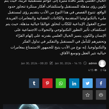
الخيال العلمي يعتبر نافذة مثيرة إلى عوالم مستقبلية غريبة، حيث يتم
عالم الحيوان والطيور
تكوين رؤى مذهلة للمستقبل واستكشاف أفكار مبتكرة تتجاوز حدود
الواقع. تتنوع القصص في هذا النوع من الأدب بتقديم رؤى لمستقبل
الفنون والآداب
مليء بالتكنولوجيا المتقدمة والكائنات الفضائية والمغامرات الفريدة.
تمتزج العقول الإبداعية للكتّاب لتخلق عوالمًا خيالية مذهلة، حيث يتم
الأعمال والاقتصاد
استكشاف تأثير التطور التكنولوجي والتحولات الاجتماعية على
الإنسان والكون. يتميز الخيال العلمي بقدرته على إلهام القرّاء
التكنولوجيا والعلوم
وتحفيزهم للتأمل في المستقبل والتفكير في تداول الفكر
والتكنولوجيا. إنه نوع من الأدب يتيح للجمهور الاستمتاع بمغامرات
Contact
خيالية تثير العقل وتوسع الآفاق.
الأسرة والعلاقات
Jan 30, 2024 - 08:20
Jan 30, 2024 - 14:15
admin
415
0
Gallery
العربية